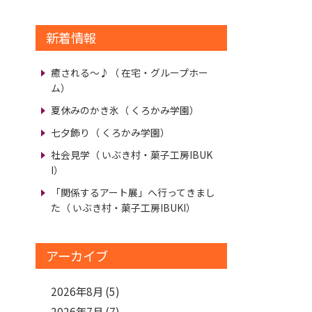
新着情報
癒される～♪
（ 在宅・グループホー
ム）
夏休みのかき氷
（ くろかみ学園）
七夕飾り
（ くろかみ学園）
社会見学
（ いぶき村・菓子工房IBUK
I）
「関係するアート展」へ行ってきまし
た
（ いぶき村・菓子工房IBUKI）
アーカイブ
2026年8月
(5)
2026年7月
(7)