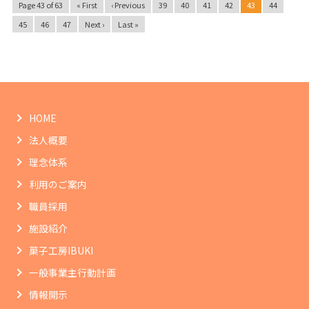
Page 43 of 63
« First
‹ Previous
39
40
41
42
43
44
45
46
47
Next ›
Last »
HOME
法人概要
理念体系
利用のご案内
職員採用
施設紹介
菓子工房IBUKI
一般事業主行動計画
情報開示